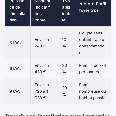
Puissan
Montant
TVA
👨‍👩‍👧‍👦 Profil
ce de
indicatif
appl
foyer type
l'installa
de la
icab
tion
prime
le
Couple sans
Environ
10
enfant, faible
3 kWc
240 €
%
consommatio
n
Environ
20
Famille de 3-4
6 kWc
480 €
%
personnes
Environ
Famille
20
9 kWc
720 à 1
nombreuse ou
%
080 €
habitat passif