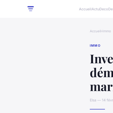
Accueil
Actu
Deco
De
Accueil
›
Immo
IMMO
Inve
dém
mar
Elsa — 14 fév