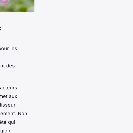
s
pour les
ant des
facteurs
met aux
tisseur
pement. Non
été qui
égion.