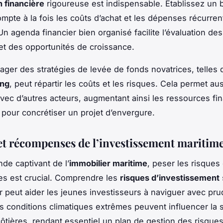
n financière
rigoureuse est indispensable. Établissez un 
mpte à la fois les coûts d’achat et les dépenses récurr
 Un agenda financier bien organisé facilite l’évaluation d
t des opportunités de croissance.
sager des stratégies de levée de fonds novatrices, telles 
ing
, peut répartir les coûts et les risques. Cela permet au
avec d’autres acteurs, augmentant ainsi les ressources fi
 pour concrétiser un projet d’envergure.
et récompenses de l’investissement maritim
de captivant de l’
immobilier maritime
, peser les risques 
s est crucial. Comprendre les
risques d’investissement
r peut aider les jeunes investisseurs à naviguer avec pr
s conditions climatiques extrêmes peuvent influencer la s
côtières, rendant essentiel un plan de gestion des risques