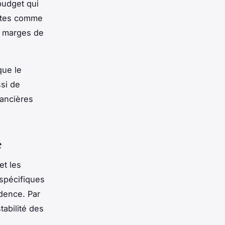
budget qui
entes comme
es marges de
que le
ssi de
nancières
e
et les
spécifiques
udence. Par
tabilité des
.