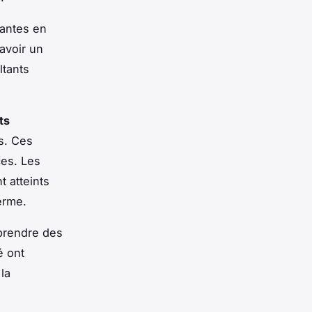
eantes en
avoir un
ltants
ts
s. Ces
ces. Les
 atteints
erme.
prendre des
é ont
la