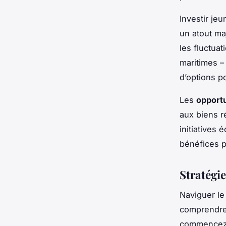
Investir je
un atout maj
les fluctua
maritimes – 
d’options po
Les
opport
aux biens r
initiatives 
bénéfices p
Stratégi
Naviguer l
comprendre 
commencez