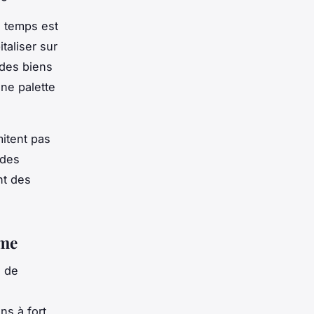
e temps est
taliser sur
 des biens
une palette
mitent pas
 des
nt des
ime
 de
ons à fort