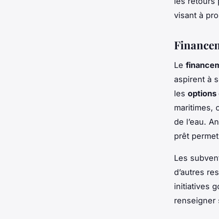
les retours 
visant à pr
Financem
Le
financem
aspirent à 
les
options 
maritimes, 
de l’eau. A
prêt permet 
Les subvent
d’autres re
initiatives 
renseigner 