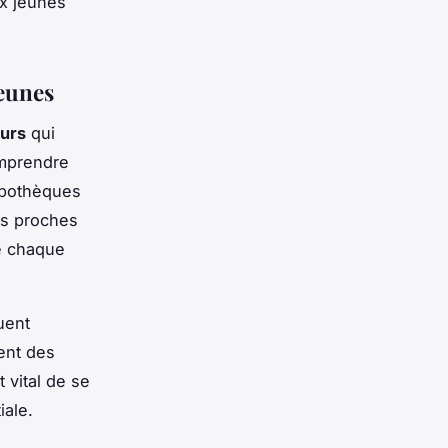
ux jeunes
jeunes
eurs
qui
omprendre
ypothèques
és proches
de chaque
uent
ent des
 vital de se
iale.