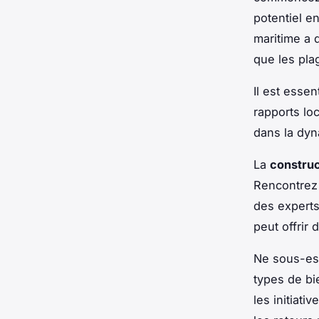
potentiel e
maritime a 
que les pla
Il est esse
rapports lo
dans la dyn
La
construc
Rencontrez 
des experts
peut offrir
Ne sous-es
types de b
les initiati