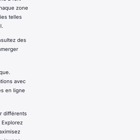
Chaque zone
es telles
l.
nsultez des
mmerger
que.
ations avec
es en ligne
r différents
. Explorez
maximisez