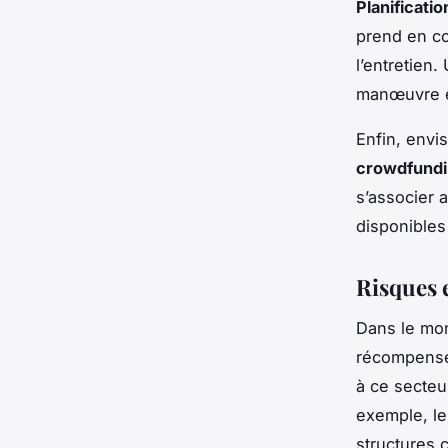
Planificatio
prend en co
l’entretien.
manœuvre e
Enfin, envi
crowdfund
s’associer 
disponibles
Risques 
Dans le mon
récompense
à ce secteu
exemple, le
structures 