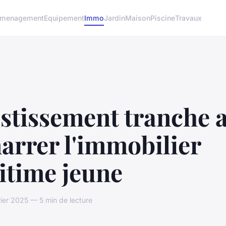
menagement
Equipement
Immo
Jardin
Maison
Piscine
Travaux
stissement tranche a
arrer l'immobilier
itime jeune
rier 2025 — 5 min de lecture