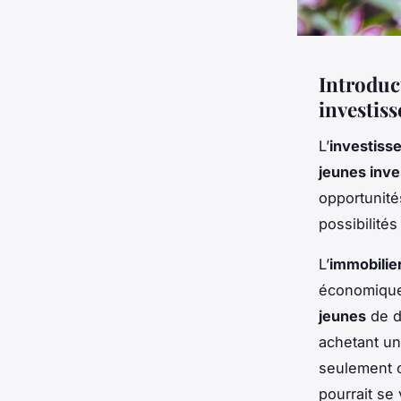
Introduc
investis
L’
investiss
jeunes inve
opportunité
possibilité
L’
immobilie
économique
jeunes
de d
achetant u
seulement c
pourrait se 