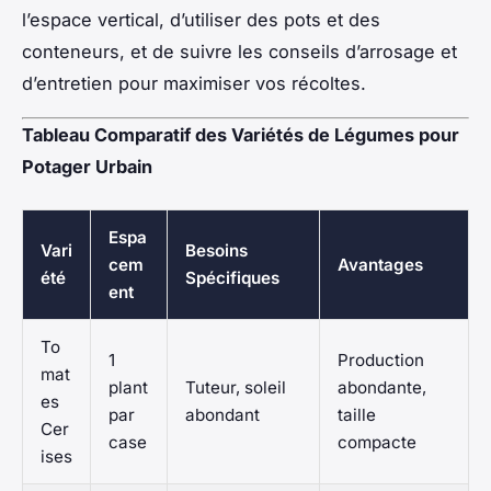
l’espace vertical, d’utiliser des pots et des
conteneurs, et de suivre les conseils d’arrosage et
d’entretien pour maximiser vos récoltes.
Tableau Comparatif des Variétés de Légumes pour
Potager Urbain
Espa
Vari
Besoins
cem
Avantages
été
Spécifiques
ent
To
1
Production
mat
plant
Tuteur, soleil
abondante,
es
par
abondant
taille
Cer
case
compacte
ises