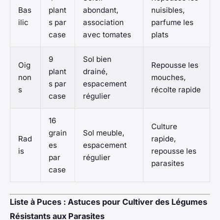
Bas
plant
abondant,
nuisibles,
ilic
s par
association
parfume les
case
avec tomates
plats
9
Sol bien
Oig
Repousse les
plant
drainé,
non
mouches,
s par
espacement
s
récolte rapide
case
régulier
16
Culture
grain
Sol meuble,
Rad
rapide,
es
espacement
is
repousse les
par
régulier
parasites
case
Liste à Puces : Astuces pour Cultiver des Légumes
Résistants aux Parasites