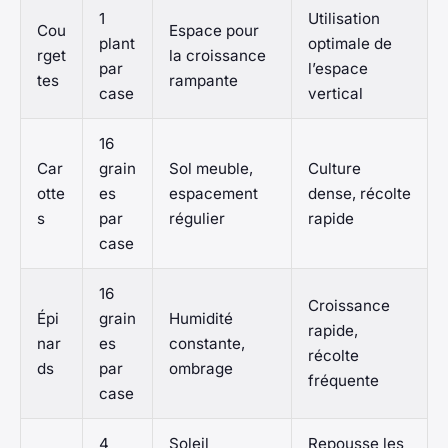
1
Utilisation
Cou
Espace pour
plant
optimale de
rget
la croissance
par
l’espace
tes
rampante
case
vertical
16
Car
grain
Sol meuble,
Culture
otte
es
espacement
dense, récolte
s
par
régulier
rapide
case
16
Croissance
Épi
grain
Humidité
rapide,
nar
es
constante,
récolte
ds
par
ombrage
fréquente
case
4
Soleil
Repousse les