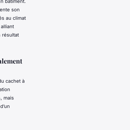
un bâtiment.
mente son
és au climat
lliant
 résultat
valement
du cachet à
ation
, mais
 d’un