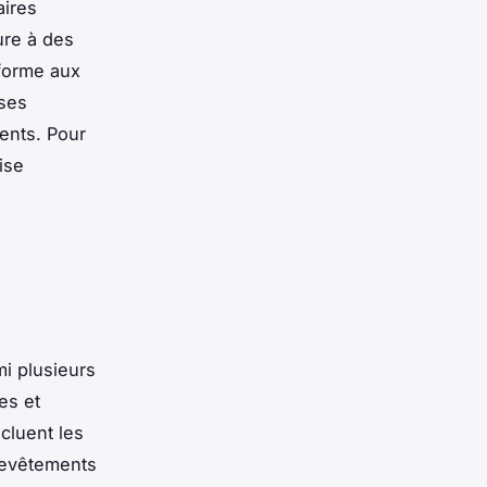
aires
ure à des
nforme aux
 ses
ents. Pour
ise
mi plusieurs
es et
cluent les
 revêtements