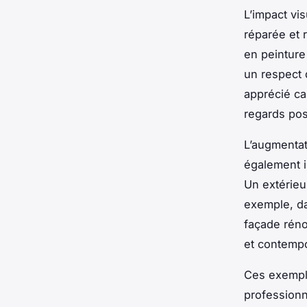
L’impact vi
réparée et r
en peinture
un respect 
apprécié car
regards posi
L’augmentat
également i
Un extérieu
exemple, da
façade réno
et contemp
Ces exemple
professionn