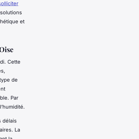
solliciter
 solutions
hétique et
’Oise
di. Cette
es,
 type de
ent
ble. Par
l’humidité.
 délais
aires. La
ant la