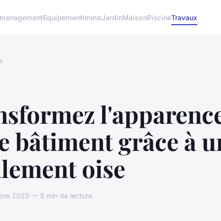
menagement
Equipement
Immo
Jardin
Maison
Piscine
Travaux
x
nsformez l'apparenc
e bâtiment grâce à u
alement oise
bre 2025 — 9 min de lecture