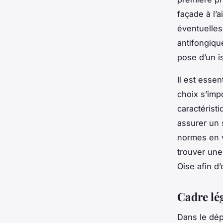
façade à l’
éventuelles
antifongique
pose d’un i
Il est essen
choix s’imp
caractéristi
assurer un s
normes en v
trouver une 
Oise afin d’
Cadre lég
Dans le dép