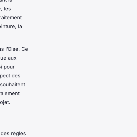
, les
raitement
inture, la
ns l’Oise. Ce
que aux
si pour
spect des
 souhaitent
avalement
ojet.
e
 des règles