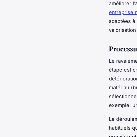
améliorer l’
entreprise 
adaptées à
valorisatio
Processu
Le ravaleme
étape est cr
détérioratio
matériau (b
sélectionne
exemple, un
Le déroulem
habituels q
première ph