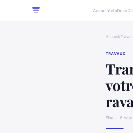
Accueil
Actu
Deco
De
Accueil
›
Travau
TRAVAUX
Tra
votr
rav
Elsa — 6 octo