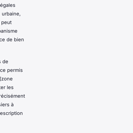
légales
e urbaine,
 peut
rbanisme
nce de bien
s de
 ce permis
 (zone
er les
récisément
iers à
escription