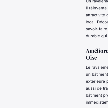
Un ravaleme
Il réinvent
attractivit
local. Déco
savoir-fair
durable qui
Améliore
Oise
Le ravaleme
un bâtiment
extérieure 
aussi de tr
bâtiment pr
immédiateme