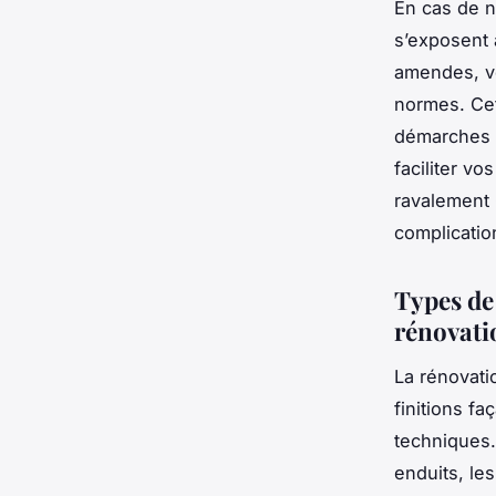
En cas de n
s’exposent 
amendes, vo
normes. Cet
démarches e
faciliter v
ravalement O
complicatio
Types de 
rénovati
La rénovati
finitions f
techniques.
enduits, le