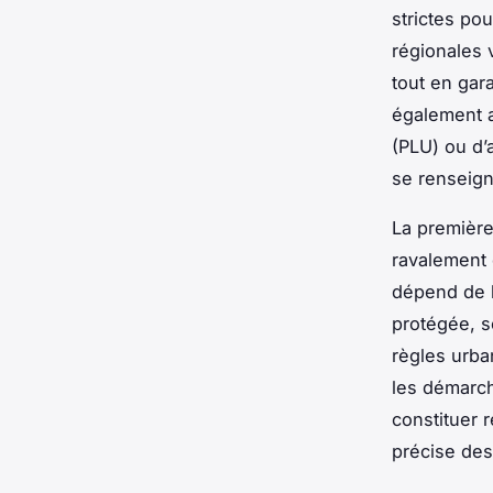
strictes po
régionales v
tout en gar
également a
(PLU) ou d’
se renseign
La première
ravalement 
dépend de l
protégée, s
règles urb
les démarch
constituer 
précise des