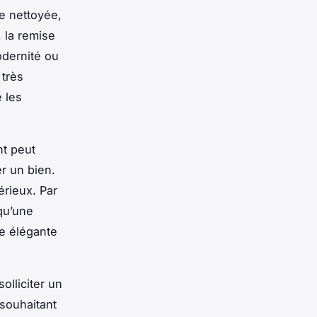
ce nettoyée,
, la remise
odernité ou
 très
e les
nt peut
r un bien.
érieux. Par
qu’une
re élégante
olliciter un
 souhaitant